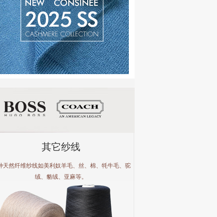
其它纱线
种天然纤维纱线如美利奴羊毛、丝、棉、牦牛毛、驼
绒、貉绒、亚麻等。