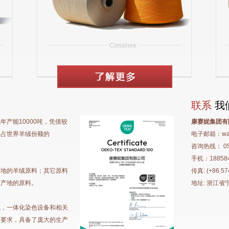
Consinee
联系
我
产能10000吨，凭借较
康赛妮集团有
，占世界羊绒份额的
电子邮箱：
wa
咨询热线： 0574
手机：188584
等地的羊绒原料；其它原料
传真: (+86 57
原产地的原料。
地址: 浙江省
线，一体化染色设备和相关
的要求，具备了庞大的生产