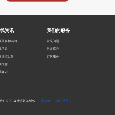
线资讯
我们的服务
线展会和活动
常见问题
线信息
常备库存
然纤维世界
订纺服务
线推荐
绒知识
所有 © 2013 康赛妮羊绒纱
浙ICP备11059705号-4