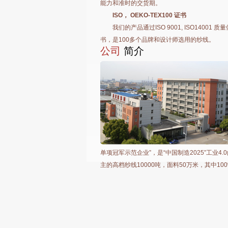
能力和准时的交货期。
ISO， OEKO-TEX100 证书
我们的产品通过ISO 9001, ISO14001 质量
书，是100多个品牌和设计师选用的纱线。
公司
简介
单项冠军示范企业”，是“中国制造
2025
”工业
4.0
主的高档纱
线
10000
吨，
面料
50
万米
，
其中
10