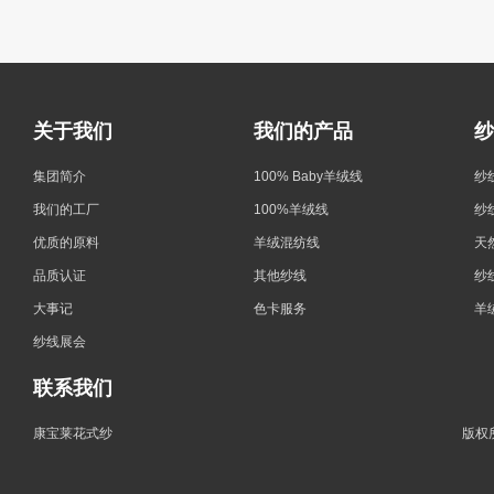
关于我们
我们的产品
纱
集团简介
100% Baby羊绒线
纱
我们的工厂
100%羊绒线
纱
优质的原料
羊绒混纺线
天
品质认证
其他纱线
纱
大事记
色卡服务
羊
纱线展会
联系我们
康宝莱花式纱
版权