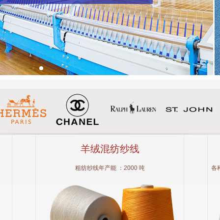
羊绒混纺纱线
粗纺纱线年产能 ：2000 吨
各