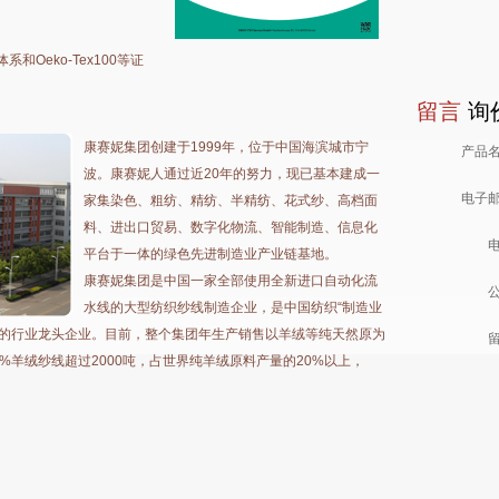
体系和Oeko-Tex100等证
留言
询
康赛妮集团创建于
1999
年，位于中国海滨城市宁
产品
波。康赛妮人通过近
20
年的努力，现已基本建成一
电子
家集染色、粗纺、精纺、半精纺、花式纱、高档面
料、进出口贸易、数字化物流、智能制造、信息化
平台于一体的绿色先进制造业产业链基地。
康赛妮集团是中国一家全部使用全新进口自动化流
水线的大型纺织纱线制造企业，是中国纺织
“制造业
的行业龙头企业。目前，整个集团年生产销售以羊绒等纯天然原为
0%
羊绒纱线超过
2000
吨，占世界纯羊绒原料产量的
20
%
以上，