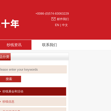
+0086-(0)574-83063229
邮件我们
EN
|
中文
纱线资讯
联系我们
品分类
纱线展会和活动
纱线信息