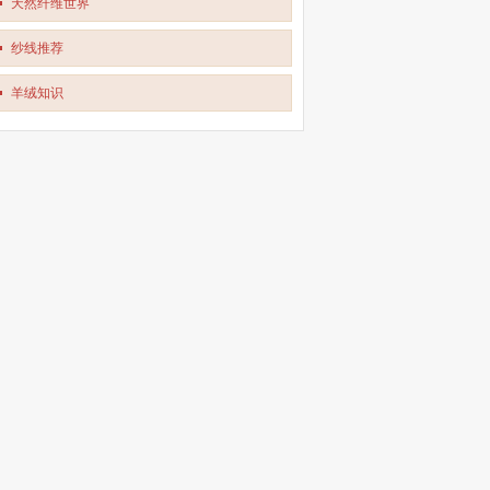
天然纤维世界
纱线推荐
羊绒知识