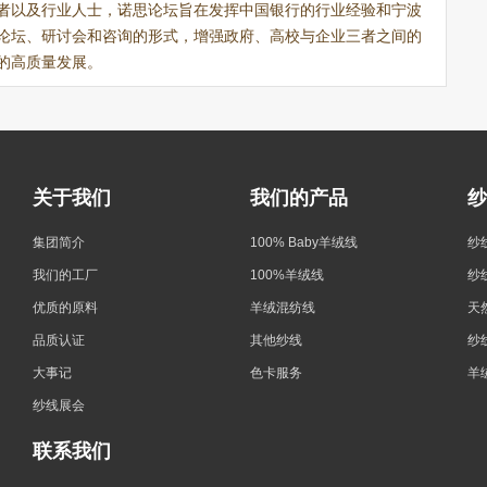
者以及行业人士，诺思论坛旨在发挥中国银行的行业经验和宁波
论坛、研讨会和咨询的形式，增强政府、高校与企业三者之间的
的高质量发展。
关于我们
我们的产品
纱
集团简介
100% Baby羊绒线
纱
我们的工厂
100%羊绒线
纱
优质的原料
羊绒混纺线
天
品质认证
其他纱线
纱
大事记
色卡服务
羊
纱线展会
联系我们