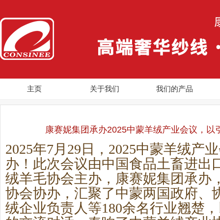
主页
关于我们
我们的产品
康赛妮集团承办2025中蒙羊绒产业会议，以
2025年7月
29
日，
2025中蒙羊绒产
办
！
此次会议由中国食品土畜进出
绒羊毛协会主办，康赛妮集团承办
协会协办，
汇聚了
中蒙两国政府、
绒企业负责人等
180余
名行业翘楚，