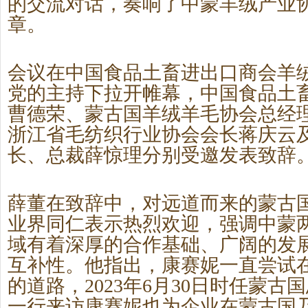
的交流对话，奏响了中蒙羊绒产业
章。
会议在中国食品土畜进出口商会羊
党的主持下拉开帷幕，中国食品土
曹德荣、蒙古国羊绒羊毛协会总经
浙江省毛纺织行业协会会长蒋庆云
长、总裁薛惊理分别受邀发表致辞
薛董在致辞中，
对远道而来的蒙古
业界同仁表示热烈欢迎，强调中蒙
域有着深厚
的
合作基础
、
广阔的发
互补性
。他指出，康赛妮
一直尝试
的道路，
2023年6月30日时任蒙
一行来访康赛妮也为企业在蒙古国