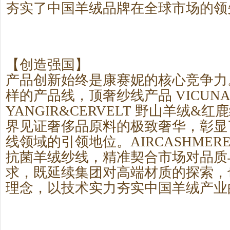
夯实了中国羊绒品牌在全球市场的领
【
创造强国
】
产品创新始终是康赛妮的核心竞争力
样的产品线，顶奢纱线产品
VICU
YANGIR&CERVELT 野山羊绒&
界见证奢侈品原料的极致奢华，彰显
线领域的引领地位。AIRCASHME
抗菌羊绒纱线，精准契合市场对品质
求，既延续集团对高端材质的探索，
理念，以技术实力夯实中国羊绒产业